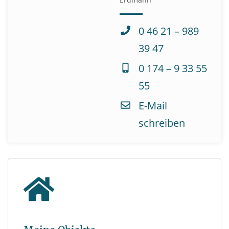
0 46 21 – 989
39 47
0 174 – 9 33 55
55
E-Mail
schreiben